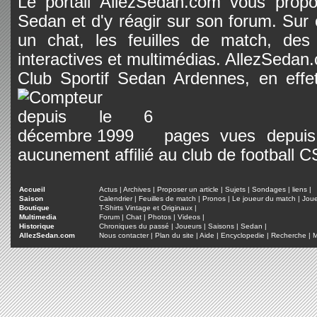
Le portail AllezSedan.com vous propos
Sedan et d'y réagir sur son forum. Sur c
un chat, les feuilles de match, des
interactives et multimédias. AllezSedan.c
Club Sportif Sedan Ardennes, en effet
pages vues depuis 
aucunement affilié au club de football 
Accueil
Actus
|
Archives
|
Proposer un article
|
Sujets
|
Sondages
|
liens
|
Saison
Calendrier
|
Feuilles de match
|
Pronos
|
Le joueur du match
|
Jou
Boutique
T-Shirts Vintage et Originaux
|
Multimedia
Forum
|
Chat
|
Photos
|
Videos
|
Historique
Chroniques du passé
|
Joueurs
|
Saisons
|
Sedan
|
AllezSedan.com
Nous contacter
|
Plan du site
|
Aide
|
Encyclopedie
|
Recherche
|
M