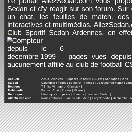
Le portail AllezSedan.com vous propos
Sedan et d'y réagir sur son forum. Sur c
un chat, les feuilles de match, des
interactives et multimédias. AllezSedan.c
Club Sportif Sedan Ardennes, en effet
pages vues depuis 
aucunement affilié au club de football 
Accueil
Actus
|
Archives
|
Proposer un article
|
Sujets
|
Sondages
|
liens
|
Saison
Calendrier
|
Feuilles de match
|
Pronos
|
Le joueur du match
|
Jou
Boutique
T-Shirts Vintage et Originaux
|
Multimedia
Forum
|
Chat
|
Photos
|
Videos
|
Historique
Chroniques du passé
|
Joueurs
|
Saisons
|
Sedan
|
AllezSedan.com
Nous contacter
|
Plan du site
|
Aide
|
Encyclopedie
|
Recherche
|
M