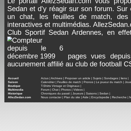
Le portail AllezSedan.com vous propos
Sedan et d'y réagir sur son forum. Sur c
un chat, les feuilles de match, des
interactives et multimédias. AllezSedan.c
Club Sportif Sedan Ardennes, en effet
pages vues depuis 
aucunement affilié au club de football 
Accueil
Actus
|
Archives
|
Proposer un article
|
Sujets
|
Sondages
|
liens
|
Saison
Calendrier
|
Feuilles de match
|
Pronos
|
Le joueur du match
|
Jou
Boutique
T-Shirts Vintage et Originaux
|
Multimedia
Forum
|
Chat
|
Photos
|
Videos
|
Historique
Chroniques du passé
|
Joueurs
|
Saisons
|
Sedan
|
AllezSedan.com
Nous contacter
|
Plan du site
|
Aide
|
Encyclopedie
|
Recherche
|
M