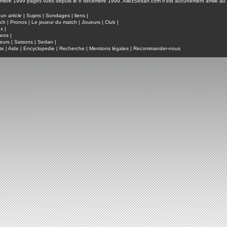
pages vues depuis le 6 décembre 1999. AllezSedan.com n'est aucunement affilié au c
un article
|
Sujets
|
Sondages
|
liens
|
tch
|
Pronos
|
Le joueur du match
|
Joueurs
|
Club
|
ux
|
deos
|
eurs
|
Saisons
|
Sedan
|
te
|
Aide
|
Encyclopedie
|
Recherche
|
Mentions légales
|
Recommander-nous