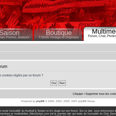
Multime
Saison
Boutique
Forum,
Chat,
Photo
ier,
Pronos,
Joueurs
T-Shirts Vintage et Originaux
orum
s cookies réglés par ce forum ?
L’équipe
•
Supprimer tous les cook
Powered by
phpBB
© 2000, 2002, 2005, 2007 phpBB Group
toute l'actualité du football à Sedan et d'y réagir sur son forum. Sur ce site, vous retrouverez de
actives et multimédias. AllezSedan.com est le premier site qui traite de l'actualité du Club Spo