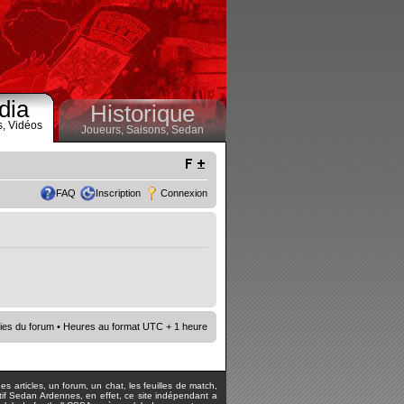
dia
Historique
s,
Vidéos
Joueurs,
Saisons,
Sedan
FAQ
Inscription
Connexion
ies du forum
• Heures au format UTC + 1 heure
s articles, un forum, un chat, les feuilles de match,
rtif Sedan Ardennes, en effet, ce site indépendant a