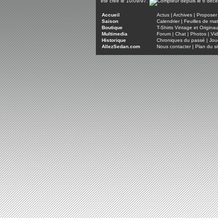
été créé le 10/09/97.
Accueil
Actus
|
Archives
|
Proposer 
Saison
Calendrier
|
Feuilles de ma
Boutique
T-Shirts Vintage et Origina
Multimedia
Forum
|
Chat
|
Photos
|
Vi
Historique
Chroniques du passé
|
Jou
AllezSedan.com
Nous contacter
|
Plan du si