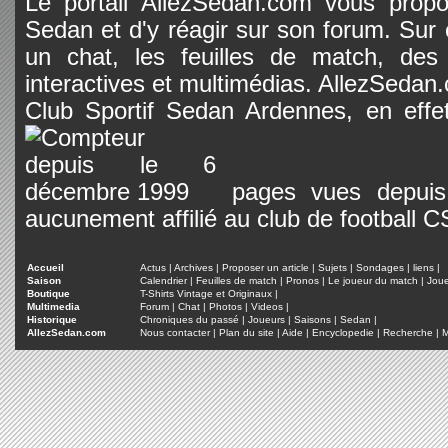
Le portail AllezSedan.com vous propos
Sedan et d'y réagir sur son forum. Sur c
un chat, les feuilles de match, des
interactives et multimédias. AllezSedan.c
Club Sportif Sedan Ardennes, en effet
pages vues depuis 
aucunement affilié au club de football 
Accueil
Actus
|
Archives
|
Proposer un article
|
Sujets
|
Sondages
|
liens
|
Saison
Calendrier
|
Feuilles de match
|
Pronos
|
Le joueur du match
|
Jou
Boutique
T-Shirts Vintage et Originaux
|
Multimedia
Forum
|
Chat
|
Photos
|
Videos
|
Historique
Chroniques du passé
|
Joueurs
|
Saisons
|
Sedan
|
AllezSedan.com
Nous contacter
|
Plan du site
|
Aide
|
Encyclopedie
|
Recherche
|
M