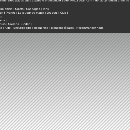
pages vues depuis le 6 décembre 1999. AllezSedan.com n'est aucunement affilié au c
un article
|
Sujets
|
Sondages
|
liens
|
tch
|
Pronos
|
Le joueur du match
|
Joueurs
|
Club
|
ux
|
deos
|
eurs
|
Saisons
|
Sedan
|
te
|
Aide
|
Encyclopedie
|
Recherche
|
Mentions légales
|
Recommander-nous