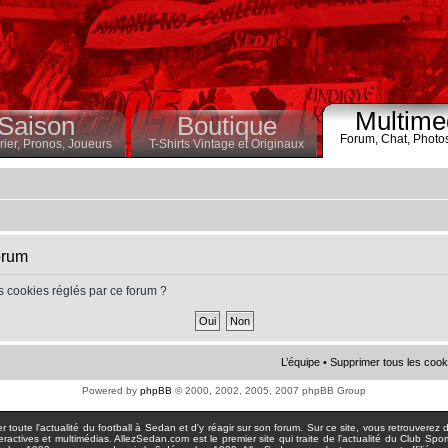
Multime
Saison
Boutique
Forum,
Chat,
Photo
ier,
Pronos,
Joueurs
T-Shirts Vintage et Originaux
orum
s cookies réglés par ce forum ?
L’équipe
•
Supprimer tous les cook
Powered by
phpBB
© 2000, 2002, 2005, 2007 phpBB Group
toute l'actualité du football à Sedan et d'y réagir sur son forum. Sur ce site, vous retrouverez de
actives et multimédias. AllezSedan.com est le premier site qui traite de l'actualité du Club Spo