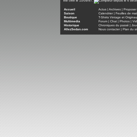
été créé le 10/09/97.
Accueil
Actus
|
Archives
|
Proposer 
Saison
Calendrier
|
Feuilles de ma
Boutique
T-Shirts Vintage et Origina
Multimedia
Forum
|
Chat
|
Photos
|
Vi
Historique
Chroniques du passé
|
Jou
AllezSedan.com
Nous contacter
|
Plan du si