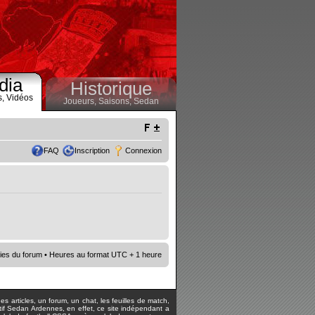
dia
Historique
s,
Vidéos
Joueurs,
Saisons,
Sedan
FAQ
Inscription
Connexion
ies du forum
• Heures au format UTC + 1 heure
s articles, un forum, un chat, les feuilles de match,
rtif Sedan Ardennes, en effet, ce site indépendant a