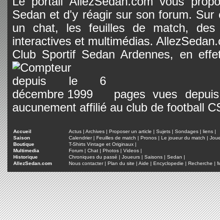
Le portail AllezSedan.com vous propos
Sedan et d'y réagir sur son forum. Sur c
un chat, les feuilles de match, des
interactives et multimédias. AllezSedan.c
Club Sportif Sedan Ardennes, en effet
pages vues depuis 
aucunement affilié au club de football 
Accueil
Actus
|
Archives
|
Proposer un article
|
Sujets
|
Sondages
|
liens
|
Saison
Calendrier
|
Feuilles de match
|
Pronos
|
Le joueur du match
|
Jou
Boutique
T-Shirts Vintage et Originaux
|
Multimedia
Forum
|
Chat
|
Photos
|
Videos
|
Historique
Chroniques du passé
|
Joueurs
|
Saisons
|
Sedan
|
AllezSedan.com
Nous contacter
|
Plan du site
|
Aide
|
Encyclopedie
|
Recherche
|
M