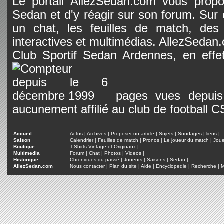
Le portail AllezSedan.com vous propos
Sedan et d'y réagir sur son forum. Sur c
un chat, les feuilles de match, des
interactives et multimédias. AllezSedan.c
Club Sportif Sedan Ardennes, en effet
pages vues depuis 
aucunement affilié au club de football 
Accueil
Actus
|
Archives
|
Proposer un article
|
Sujets
|
Sondages
|
liens
|
Saison
Calendrier
|
Feuilles de match
|
Pronos
|
Le joueur du match
|
Jou
Boutique
T-Shirts Vintage et Originaux
|
Multimedia
Forum
|
Chat
|
Photos
|
Videos
|
Historique
Chroniques du passé
|
Joueurs
|
Saisons
|
Sedan
|
AllezSedan.com
Nous contacter
|
Plan du site
|
Aide
|
Encyclopedie
|
Recherche
|
M