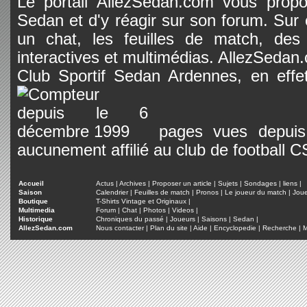
Le portail AllezSedan.com vous propos
Sedan et d'y réagir sur son forum. Sur c
un chat, les feuilles de match, des
interactives et multimédias. AllezSedan.c
Club Sportif Sedan Ardennes, en effet
pages vues depuis 
aucunement affilié au club de football 
Accueil
Actus
|
Archives
|
Proposer un article
|
Sujets
|
Sondages
|
liens
|
Saison
Calendrier
|
Feuilles de match
|
Pronos
|
Le joueur du match
|
Jou
Boutique
T-Shirts Vintage et Originaux
|
Multimedia
Forum
|
Chat
|
Photos
|
Videos
|
Historique
Chroniques du passé
|
Joueurs
|
Saisons
|
Sedan
|
AllezSedan.com
Nous contacter
|
Plan du site
|
Aide
|
Encyclopedie
|
Recherche
|
M