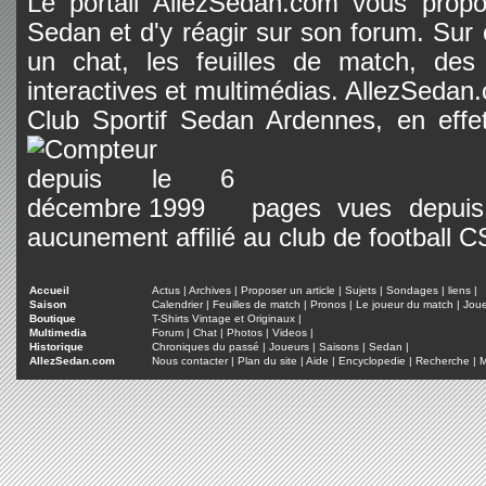
Le portail AllezSedan.com vous propos
Sedan et d'y réagir sur son forum. Sur c
un chat, les feuilles de match, des
interactives et multimédias. AllezSedan.c
Club Sportif Sedan Ardennes, en effet
pages vues depuis 
aucunement affilié au club de football 
Accueil
Actus
|
Archives
|
Proposer un article
|
Sujets
|
Sondages
|
liens
|
Saison
Calendrier
|
Feuilles de match
|
Pronos
|
Le joueur du match
|
Jou
Boutique
T-Shirts Vintage et Originaux
|
Multimedia
Forum
|
Chat
|
Photos
|
Videos
|
Historique
Chroniques du passé
|
Joueurs
|
Saisons
|
Sedan
|
AllezSedan.com
Nous contacter
|
Plan du site
|
Aide
|
Encyclopedie
|
Recherche
|
M