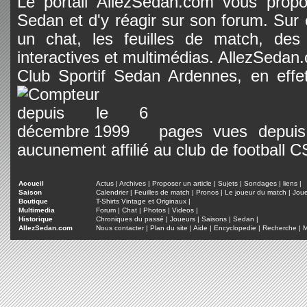
Le portail AllezSedan.com vous propos
Sedan et d'y réagir sur son forum. Sur c
un chat, les feuilles de match, des
interactives et multimédias. AllezSedan.c
Club Sportif Sedan Ardennes, en effet
pages vues depuis 
aucunement affilié au club de football 
Accueil
Actus
|
Archives
|
Proposer un article
|
Sujets
|
Sondages
|
liens
|
Saison
Calendrier
|
Feuilles de match
|
Pronos
|
Le joueur du match
|
Jou
Boutique
T-Shirts Vintage et Originaux
|
Multimedia
Forum
|
Chat
|
Photos
|
Videos
|
Historique
Chroniques du passé
|
Joueurs
|
Saisons
|
Sedan
|
AllezSedan.com
Nous contacter
|
Plan du site
|
Aide
|
Encyclopedie
|
Recherche
|
M