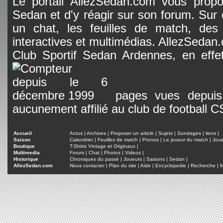
Le portail AllezSedan.com vous propos
Sedan et d'y réagir sur son forum. Sur c
un chat, les feuilles de match, des
interactives et multimédias. AllezSedan.c
Club Sportif Sedan Ardennes, en effet
pages vues depuis 
aucunement affilié au club de football 
Accueil
Actus
|
Archives
|
Proposer un article
|
Sujets
|
Sondages
|
liens
|
Saison
Calendrier
|
Feuilles de match
|
Pronos
|
Le joueur du match
|
Jou
Boutique
T-Shirts Vintage et Originaux
|
Multimedia
Forum
|
Chat
|
Photos
|
Videos
|
Historique
Chroniques du passé
|
Joueurs
|
Saisons
|
Sedan
|
AllezSedan.com
Nous contacter
|
Plan du site
|
Aide
|
Encyclopedie
|
Recherche
|
M