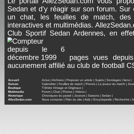
Le portail AllezSedan.com vous propos
Sedan et d'y réagir sur son forum. Sur c
un chat, les feuilles de match, des
interactives et multimédias. AllezSedan.c
Club Sportif Sedan Ardennes, en effet
pages vues depuis 
aucunement affilié au club de football 
Accueil
Actus
|
Archives
|
Proposer un article
|
Sujets
|
Sondages
|
liens
|
Saison
Calendrier
|
Feuilles de match
|
Pronos
|
Le joueur du match
|
Jou
Boutique
T-Shirts Vintage et Originaux
|
Multimedia
Forum
|
Chat
|
Photos
|
Videos
|
Historique
Chroniques du passé
|
Joueurs
|
Saisons
|
Sedan
|
AllezSedan.com
Nous contacter
|
Plan du site
|
Aide
|
Encyclopedie
|
Recherche
|
M