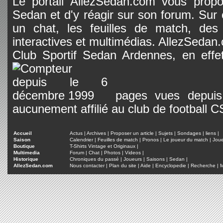
Le portail AllezSedan.com vous propos
Sedan et d'y réagir sur son forum. Sur c
un chat, les feuilles de match, des
interactives et multimédias. AllezSedan.c
Club Sportif Sedan Ardennes, en effet
pages vues depuis 
aucunement affilié au club de football 
Accueil
Actus
|
Archives
|
Proposer un article
|
Sujets
|
Sondages
|
liens
|
Saison
Calendrier
|
Feuilles de match
|
Pronos
|
Le joueur du match
|
Jou
Boutique
T-Shirts Vintage et Originaux
|
Multimedia
Forum
|
Chat
|
Photos
|
Videos
|
Historique
Chroniques du passé
|
Joueurs
|
Saisons
|
Sedan
|
AllezSedan.com
Nous contacter
|
Plan du site
|
Aide
|
Encyclopedie
|
Recherche
|
M