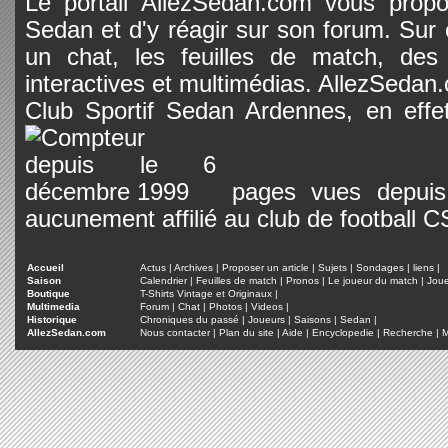
Le portail AllezSedan.com vous propos
Sedan et d'y réagir sur son forum. Sur c
un chat, les feuilles de match, des
interactives et multimédias. AllezSedan.c
Club Sportif Sedan Ardennes, en effet
pages vues depuis 
aucunement affilié au club de football 
Accueil
Actus
|
Archives
|
Proposer un article
|
Sujets
|
Sondages
|
liens
|
Saison
Calendrier
|
Feuilles de match
|
Pronos
|
Le joueur du match
|
Jou
Boutique
T-Shirts Vintage et Originaux
|
Multimedia
Forum
|
Chat
|
Photos
|
Videos
|
Historique
Chroniques du passé
|
Joueurs
|
Saisons
|
Sedan
|
AllezSedan.com
Nous contacter
|
Plan du site
|
Aide
|
Encyclopedie
|
Recherche
|
M