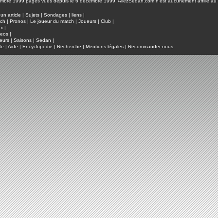
pages vues depuis le 6 décembre 1999. AllezSedan.com n'est aucunement affilié au c
un article
|
Sujets
|
Sondages
|
liens
|
tch
|
Pronos
|
Le joueur du match
|
Joueurs
|
Club
|
ux
|
deos
|
eurs
|
Saisons
|
Sedan
|
te
|
Aide
|
Encyclopedie
|
Recherche
|
Mentions légales
|
Recommander-nous