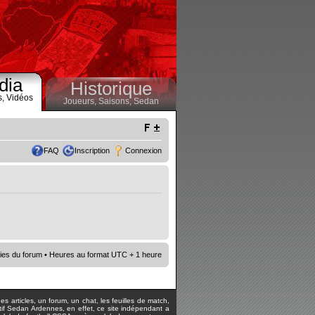
dia
Historique
s,
Vidéos
Joueurs,
Saisons,
Sedan
FAQ
Inscription
Connexion
ies du forum
• Heures au format UTC + 1 heure
s articles, un forum, un chat, les feuilles de match,
rtif Sedan Ardennes, en effet, ce site indépendant a