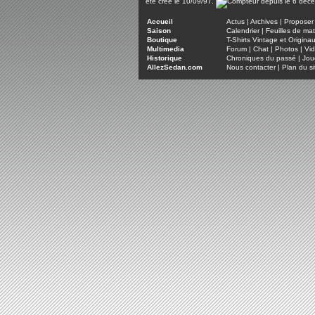
été créé le 10/09/97.
Accueil
Actus
|
Archives
|
Proposer 
Saison
Calendrier
|
Feuilles de ma
Boutique
T-Shirts Vintage et Origina
Multimedia
Forum
|
Chat
|
Photos
|
Vi
Historique
Chroniques du passé
|
Jou
AllezSedan.com
Nous contacter
|
Plan du si