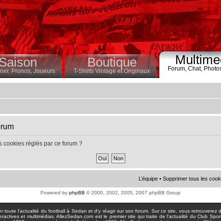
Multime
Saison
Boutique
Forum,
Chat,
Photo
ier,
Pronos,
Joueurs
T-Shirts Vintage et Originaux
orum
s cookies réglés par ce forum ?
L’équipe
•
Supprimer tous les cook
Powered by
phpBB
© 2000, 2002, 2005, 2007 phpBB Group
toute l'actualité du football à Sedan et d'y réagir sur son forum. Sur ce site, vous retrouverez de
actives et multimédias. AllezSedan.com est le premier site qui traite de l'actualité du Club Spo