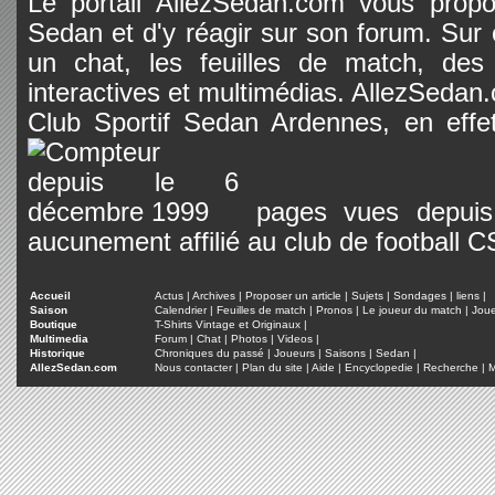
Le portail AllezSedan.com vous propos
Sedan et d'y réagir sur son forum. Sur c
un chat, les feuilles de match, des
interactives et multimédias. AllezSedan.c
Club Sportif Sedan Ardennes, en effet
pages vues depuis 
aucunement affilié au club de football 
Accueil
Actus
|
Archives
|
Proposer un article
|
Sujets
|
Sondages
|
liens
|
Saison
Calendrier
|
Feuilles de match
|
Pronos
|
Le joueur du match
|
Jou
Boutique
T-Shirts Vintage et Originaux
|
Multimedia
Forum
|
Chat
|
Photos
|
Videos
|
Historique
Chroniques du passé
|
Joueurs
|
Saisons
|
Sedan
|
AllezSedan.com
Nous contacter
|
Plan du site
|
Aide
|
Encyclopedie
|
Recherche
|
M