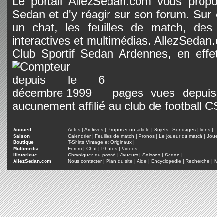
Le portail AllezSedan.com vous propos
Sedan et d'y réagir sur son forum. Sur c
un chat, les feuilles de match, des
interactives et multimédias. AllezSedan.c
Club Sportif Sedan Ardennes, en effet
pages vues depuis 
aucunement affilié au club de football 
Accueil
Actus
|
Archives
|
Proposer un article
|
Sujets
|
Sondages
|
liens
|
Saison
Calendrier
|
Feuilles de match
|
Pronos
|
Le joueur du match
|
Jou
Boutique
T-Shirts Vintage et Originaux
|
Multimedia
Forum
|
Chat
|
Photos
|
Videos
|
Historique
Chroniques du passé
|
Joueurs
|
Saisons
|
Sedan
|
AllezSedan.com
Nous contacter
|
Plan du site
|
Aide
|
Encyclopedie
|
Recherche
|
M