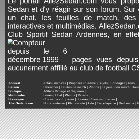
Le portail AllezSedan.com vous propos
Sedan et d'y réagir sur son forum. Sur c
un chat, les feuilles de match, des
interactives et multimédias. AllezSedan.c
Club Sportif Sedan Ardennes, en effet
pages vues depuis 
aucunement affilié au club de football 
Accueil
Actus
|
Archives
|
Proposer un article
|
Sujets
|
Sondages
|
liens
|
Saison
Calendrier
|
Feuilles de match
|
Pronos
|
Le joueur du match
|
Jou
Boutique
T-Shirts Vintage et Originaux
|
Multimedia
Forum
|
Chat
|
Photos
|
Videos
|
Historique
Chroniques du passé
|
Joueurs
|
Saisons
|
Sedan
|
AllezSedan.com
Nous contacter
|
Plan du site
|
Aide
|
Encyclopedie
|
Recherche
|
M