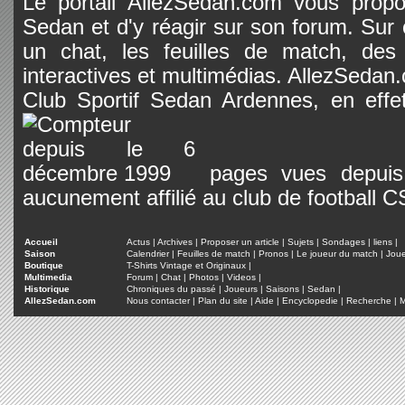
Le portail AllezSedan.com vous propos
Sedan et d'y réagir sur son forum. Sur c
un chat, les feuilles de match, des
interactives et multimédias. AllezSedan.c
Club Sportif Sedan Ardennes, en effet
pages vues depuis 
aucunement affilié au club de football 
Accueil
Actus
|
Archives
|
Proposer un article
|
Sujets
|
Sondages
|
liens
|
Saison
Calendrier
|
Feuilles de match
|
Pronos
|
Le joueur du match
|
Jou
Boutique
T-Shirts Vintage et Originaux
|
Multimedia
Forum
|
Chat
|
Photos
|
Videos
|
Historique
Chroniques du passé
|
Joueurs
|
Saisons
|
Sedan
|
AllezSedan.com
Nous contacter
|
Plan du site
|
Aide
|
Encyclopedie
|
Recherche
|
M