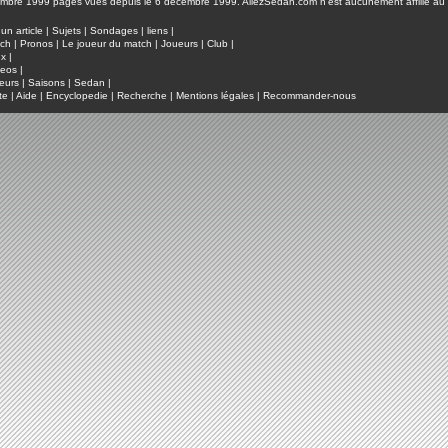
pages vues depuis le 6 décembre 1999. AllezSedan.com n'est aucunement affilié au c
un article
|
Sujets
|
Sondages
|
liens
|
tch
|
Pronos
|
Le joueur du match
|
Joueurs
|
Club
|
ux
|
deos
|
eurs
|
Saisons
|
Sedan
|
te
|
Aide
|
Encyclopedie
|
Recherche
|
Mentions légales
|
Recommander-nous