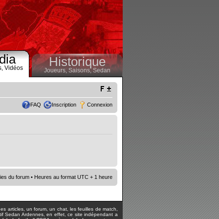
dia
Historique
s,
Vidéos
Joueurs,
Saisons,
Sedan
FAQ
Inscription
Connexion
ies du forum
• Heures au format UTC + 1 heure
s articles, un forum, un chat, les feuilles de match,
rtif Sedan Ardennes, en effet, ce site indépendant a