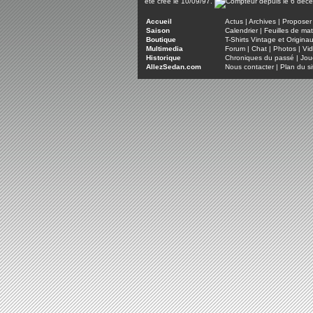
été créé le 10/09/97.
Accueil
Actus
|
Archives
|
Proposer 
Saison
Calendrier
|
Feuilles de ma
Boutique
T-Shirts Vintage et Origina
Multimedia
Forum
|
Chat
|
Photos
|
Vi
Historique
Chroniques du passé
|
Jou
AllezSedan.com
Nous contacter
|
Plan du si