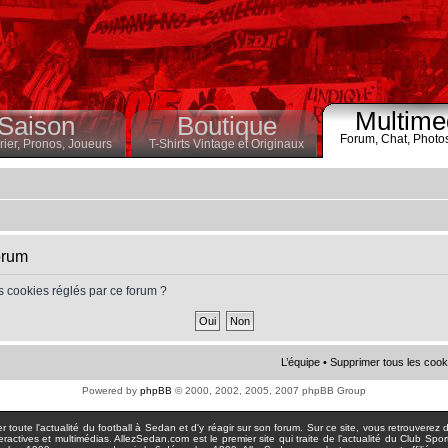
Multime
Saison
Boutique
Forum,
Chat,
Photo
ier,
Pronos,
Joueurs
T-Shirts Vintage et Originaux
orum
s cookies réglés par ce forum ?
L’équipe
•
Supprimer tous les cook
Powered by
phpBB
© 2000, 2002, 2005, 2007 phpBB Group
toute l'actualité du football à Sedan et d'y réagir sur son forum. Sur ce site, vous retrouverez de
actives et multimédias. AllezSedan.com est le premier site qui traite de l'actualité du Club Spo