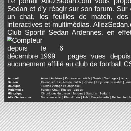
Le portail AllezSedan.com vous propos
Sedan et d'y réagir sur son forum. Sur c
un chat, les feuilles de match, des
interactives et multimédias. AllezSedan.c
Club Sportif Sedan Ardennes, en effet
pages vues depuis 
aucunement affilié au club de football 
Accueil
Actus
|
Archives
|
Proposer un article
|
Sujets
|
Sondages
|
liens
|
Saison
Calendrier
|
Feuilles de match
|
Pronos
|
Le joueur du match
|
Jou
Boutique
T-Shirts Vintage et Originaux
|
Multimedia
Forum
|
Chat
|
Photos
|
Videos
|
Historique
Chroniques du passé
|
Joueurs
|
Saisons
|
Sedan
|
AllezSedan.com
Nous contacter
|
Plan du site
|
Aide
|
Encyclopedie
|
Recherche
|
M