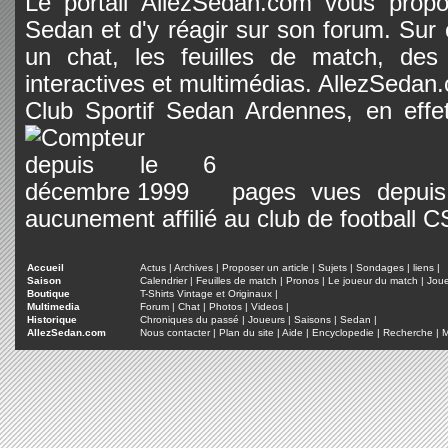
Le portail AllezSedan.com vous propos
Sedan et d'y réagir sur son forum. Sur c
un chat, les feuilles de match, des
interactives et multimédias. AllezSedan.c
Club Sportif Sedan Ardennes, en effet
pages vues depuis 
aucunement affilié au club de football 
Accueil
Actus
|
Archives
|
Proposer un article
|
Sujets
|
Sondages
|
liens
|
Saison
Calendrier
|
Feuilles de match
|
Pronos
|
Le joueur du match
|
Jou
Boutique
T-Shirts Vintage et Originaux
|
Multimedia
Forum
|
Chat
|
Photos
|
Videos
|
Historique
Chroniques du passé
|
Joueurs
|
Saisons
|
Sedan
|
AllezSedan.com
Nous contacter
|
Plan du site
|
Aide
|
Encyclopedie
|
Recherche
|
M