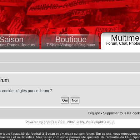
Multime
Saison
Boutique
Forum,
Chat,
Photo
ier,
Pronos,
Joueurs
T-Shirts Vintage et Originaux
orum
s cookies réglés par ce forum ?
L’équipe
•
Supprimer tous les cook
Powered by
phpBB
© 2000, 2002, 2005, 2007 phpBB Group
toute l'actualité du football à Sedan et d'y réagir sur son forum. Sur ce site, vous retrouverez de
actives et multimédias. AllezSedan.com est le premier site qui traite de l'actualité du Club Spo