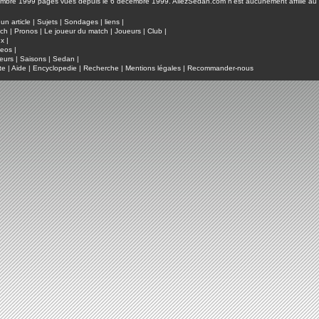
pages vues depuis le 6 décembre 1999. AllezSedan.com n'est aucunement affilié au c
un article
|
Sujets
|
Sondages
|
liens
|
tch
|
Pronos
|
Le joueur du match
|
Joueurs
|
Club
|
ux
|
deos
|
eurs
|
Saisons
|
Sedan
|
te
|
Aide
|
Encyclopedie
|
Recherche
|
Mentions légales
|
Recommander-nous