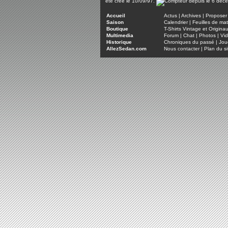
été créé le 10/09/97.
Accueil
Actus
|
Archives
|
Proposer 
Saison
Calendrier
|
Feuilles de ma
Boutique
T-Shirts Vintage et Origina
Multimedia
Forum
|
Chat
|
Photos
|
Vi
Historique
Chroniques du passé
|
Jou
AllezSedan.com
Nous contacter
|
Plan du si