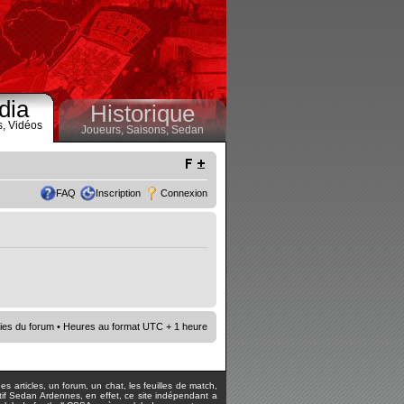
dia
Historique
s,
Vidéos
Joueurs,
Saisons,
Sedan
FAQ
Inscription
Connexion
ies du forum
• Heures au format UTC + 1 heure
s articles, un forum, un chat, les feuilles de match,
rtif Sedan Ardennes, en effet, ce site indépendant a