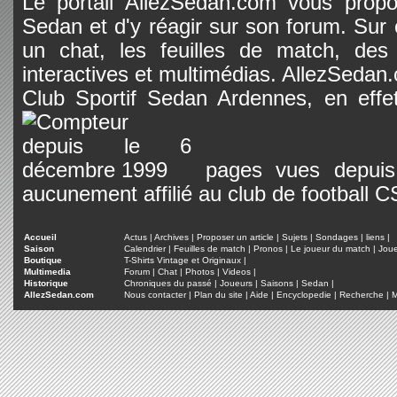
Le portail AllezSedan.com vous propos
Sedan et d'y réagir sur son forum. Sur c
un chat, les feuilles de match, des
interactives et multimédias. AllezSedan.c
Club Sportif Sedan Ardennes, en effet
pages vues depuis 
aucunement affilié au club de football 
Accueil
Actus
|
Archives
|
Proposer un article
|
Sujets
|
Sondages
|
liens
|
Saison
Calendrier
|
Feuilles de match
|
Pronos
|
Le joueur du match
|
Jou
Boutique
T-Shirts Vintage et Originaux
|
Multimedia
Forum
|
Chat
|
Photos
|
Videos
|
Historique
Chroniques du passé
|
Joueurs
|
Saisons
|
Sedan
|
AllezSedan.com
Nous contacter
|
Plan du site
|
Aide
|
Encyclopedie
|
Recherche
|
M