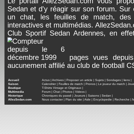
Le portail AllezSedan.com vous propos
Sedan et d'y réagir sur son forum. Sur c
un chat, les feuilles de match, des
interactives et multimédias. AllezSedan.c
Club Sportif Sedan Ardennes, en effet
pages vues depuis 
aucunement affilié au club de football 
Accueil
Actus
|
Archives
|
Proposer un article
|
Sujets
|
Sondages
|
liens
|
Saison
Calendrier
|
Feuilles de match
|
Pronos
|
Le joueur du match
|
Jou
Boutique
T-Shirts Vintage et Originaux
|
Multimedia
Forum
|
Chat
|
Photos
|
Videos
|
Historique
Chroniques du passé
|
Joueurs
|
Saisons
|
Sedan
|
AllezSedan.com
Nous contacter
|
Plan du site
|
Aide
|
Encyclopedie
|
Recherche
|
M