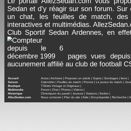
Le portail AllezSedan.com vous propos
Sedan et d'y réagir sur son forum. Sur c
un chat, les feuilles de match, des
interactives et multimédias. AllezSedan.c
Club Sportif Sedan Ardennes, en effet
pages vues depuis 
aucunement affilié au club de football 
Accueil
Actus
|
Archives
|
Proposer un article
|
Sujets
|
Sondages
|
liens
|
Saison
Calendrier
|
Feuilles de match
|
Pronos
|
Le joueur du match
|
Jou
Boutique
T-Shirts Vintage et Originaux
|
Multimedia
Forum
|
Chat
|
Photos
|
Videos
|
Historique
Chroniques du passé
|
Joueurs
|
Saisons
|
Sedan
|
AllezSedan.com
Nous contacter
|
Plan du site
|
Aide
|
Encyclopedie
|
Recherche
|
M