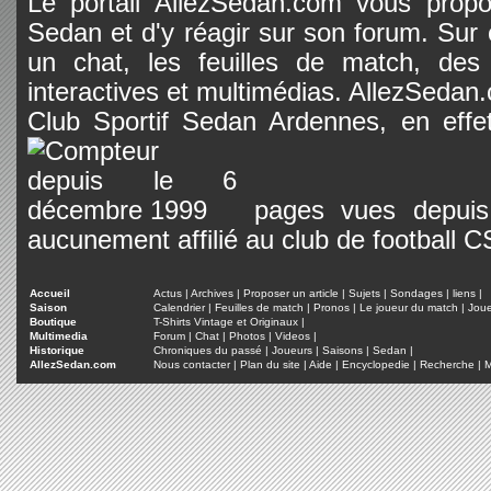
Le portail AllezSedan.com vous propos
Sedan et d'y réagir sur son forum. Sur c
un chat, les feuilles de match, des
interactives et multimédias. AllezSedan.c
Club Sportif Sedan Ardennes, en effet
pages vues depuis 
aucunement affilié au club de football 
Accueil
Actus
|
Archives
|
Proposer un article
|
Sujets
|
Sondages
|
liens
|
Saison
Calendrier
|
Feuilles de match
|
Pronos
|
Le joueur du match
|
Jou
Boutique
T-Shirts Vintage et Originaux
|
Multimedia
Forum
|
Chat
|
Photos
|
Videos
|
Historique
Chroniques du passé
|
Joueurs
|
Saisons
|
Sedan
|
AllezSedan.com
Nous contacter
|
Plan du site
|
Aide
|
Encyclopedie
|
Recherche
|
M