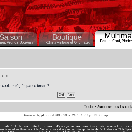
Multime
Saison
Boutique
Forum,
Chat,
Photo
ier,
Pronos,
Joueurs
T-Shirts Vintage et Originaux
orum
s cookies réglés par ce forum ?
L’équipe
•
Supprimer tous les cook
Powered by
phpBB
© 2000, 2002, 2005, 2007 phpBB Group
toute l'actualité du football à Sedan et d'y réagir sur son forum. Sur ce site, vous retrouverez de
actives et multimédias. AllezSedan.com est le premier site qui traite de l'actualité du Club Spo