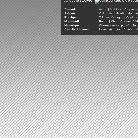
été créé le 10/09/97.
Accueil
Actus
|
Archives
|
Proposer 
Saison
Calendrier
|
Feuilles de ma
Boutique
T-Shirts Vintage et Origina
Multimedia
Forum
|
Chat
|
Photos
|
Vi
Historique
Chroniques du passé
|
Jou
AllezSedan.com
Nous contacter
|
Plan du si