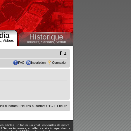
dia
Historique
s,
Vidéos
Joueurs,
Saisons,
Sedan
FAQ
Inscription
Connexion
ies du forum
• Heures au format UTC + 1 heure
s articles, un forum, un chat, les feuilles de match,
rtif Sedan Ardennes, en effet, ce site indépendant a