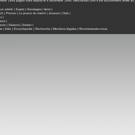
pages vues depuis le 6 décembre 1999. AllezSedan.com n'est aucunement affilié au c
un article
|
Sujets
|
Sondages
|
liens
|
tch
|
Pronos
|
Le joueur du match
|
Joueurs
|
Club
|
ux
|
deos
|
eurs
|
Saisons
|
Sedan
|
te
|
Aide
|
Encyclopedie
|
Recherche
|
Mentions légales
|
Recommander-nous