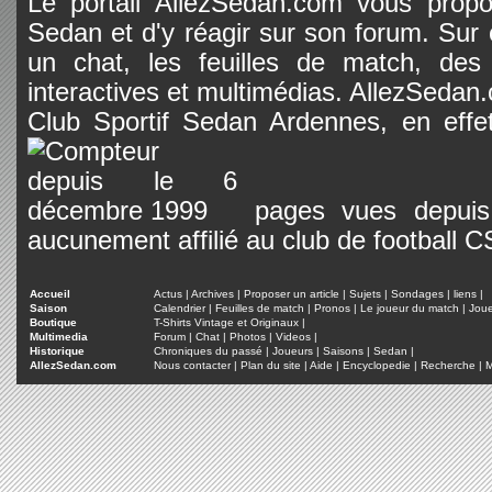
Le portail AllezSedan.com vous propos
Sedan et d'y réagir sur son forum. Sur c
un chat, les feuilles de match, des
interactives et multimédias. AllezSedan.c
Club Sportif Sedan Ardennes, en effet
pages vues depuis 
aucunement affilié au club de football 
Accueil
Actus
|
Archives
|
Proposer un article
|
Sujets
|
Sondages
|
liens
|
Saison
Calendrier
|
Feuilles de match
|
Pronos
|
Le joueur du match
|
Jou
Boutique
T-Shirts Vintage et Originaux
|
Multimedia
Forum
|
Chat
|
Photos
|
Videos
|
Historique
Chroniques du passé
|
Joueurs
|
Saisons
|
Sedan
|
AllezSedan.com
Nous contacter
|
Plan du site
|
Aide
|
Encyclopedie
|
Recherche
|
M