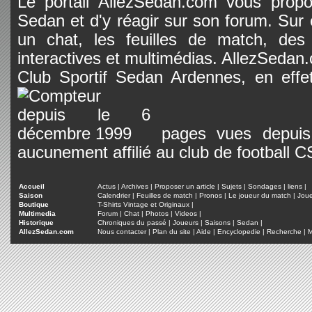
Le portail AllezSedan.com vous propos
Sedan et d'y réagir sur son forum. Sur c
un chat, les feuilles de match, des
interactives et multimédias. AllezSedan.c
Club Sportif Sedan Ardennes, en effet
pages vues depuis 
aucunement affilié au club de football 
Accueil
Actus
|
Archives
|
Proposer un article
|
Sujets
|
Sondages
|
liens
|
Saison
Calendrier
|
Feuilles de match
|
Pronos
|
Le joueur du match
|
Jou
Boutique
T-Shirts Vintage et Originaux
|
Multimedia
Forum
|
Chat
|
Photos
|
Videos
|
Historique
Chroniques du passé
|
Joueurs
|
Saisons
|
Sedan
|
AllezSedan.com
Nous contacter
|
Plan du site
|
Aide
|
Encyclopedie
|
Recherche
|
M