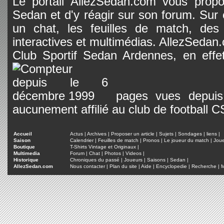
Le portail AllezSedan.com vous propos
Sedan et d'y réagir sur son forum. Sur c
un chat, les feuilles de match, des
interactives et multimédias. AllezSedan.c
Club Sportif Sedan Ardennes, en effet
pages vues depuis 
aucunement affilié au club de football 
Accueil
Actus
|
Archives
|
Proposer un article
|
Sujets
|
Sondages
|
liens
|
Saison
Calendrier
|
Feuilles de match
|
Pronos
|
Le joueur du match
|
Jou
Boutique
T-Shirts Vintage et Originaux
|
Multimedia
Forum
|
Chat
|
Photos
|
Videos
|
Historique
Chroniques du passé
|
Joueurs
|
Saisons
|
Sedan
|
AllezSedan.com
Nous contacter
|
Plan du site
|
Aide
|
Encyclopedie
|
Recherche
|
M