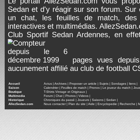
Le portail AllezSedan.com vous propos
Sedan et d'y réagir sur son forum. Sur c
un chat, les feuilles de match, des
interactives et multimédias. AllezSedan.c
Club Sportif Sedan Ardennes, en effet
pages vues depuis 
aucunement affilié au club de football 
Accueil
Actus
|
Archives
|
Proposer un article
|
Sujets
|
Sondages
|
liens
|
Saison
Calendrier
|
Feuilles de match
|
Pronos
|
Le joueur du match
|
Jou
Boutique
T-Shirts Vintage et Originaux
|
Multimedia
Forum
|
Chat
|
Photos
|
Videos
|
Historique
Chroniques du passé
|
Joueurs
|
Saisons
|
Sedan
|
AllezSedan.com
Nous contacter
|
Plan du site
|
Aide
|
Encyclopedie
|
Recherche
|
M