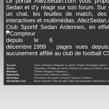
Le portail AllezSedan.com vous propos
Sedan et d'y réagir sur son forum. Sur c
un chat, les feuilles de match, des
interactives et multimédias. AllezSedan.c
Club Sportif Sedan Ardennes, en effet
pages vues depuis 
aucunement affilié au club de football 
Accueil
Actus
|
Archives
|
Proposer un article
|
Sujets
|
Sondages
|
liens
|
Saison
Calendrier
|
Feuilles de match
|
Pronos
|
Le joueur du match
|
Jou
Boutique
T-Shirts Vintage et Originaux
|
Multimedia
Forum
|
Chat
|
Photos
|
Videos
|
Historique
Chroniques du passé
|
Joueurs
|
Saisons
|
Sedan
|
AllezSedan.com
Nous contacter
|
Plan du site
|
Aide
|
Encyclopedie
|
Recherche
|
M