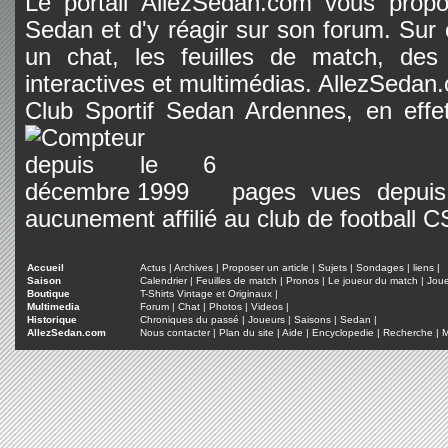
Le portail AllezSedan.com vous propos
Sedan et d'y réagir sur son forum. Sur c
un chat, les feuilles de match, des
interactives et multimédias. AllezSedan.c
Club Sportif Sedan Ardennes, en effet
pages vues depuis 
aucunement affilié au club de football 
Accueil
Actus
|
Archives
|
Proposer un article
|
Sujets
|
Sondages
|
liens
|
Saison
Calendrier
|
Feuilles de match
|
Pronos
|
Le joueur du match
|
Jou
Boutique
T-Shirts Vintage et Originaux
|
Multimedia
Forum
|
Chat
|
Photos
|
Videos
|
Historique
Chroniques du passé
|
Joueurs
|
Saisons
|
Sedan
|
AllezSedan.com
Nous contacter
|
Plan du site
|
Aide
|
Encyclopedie
|
Recherche
|
M