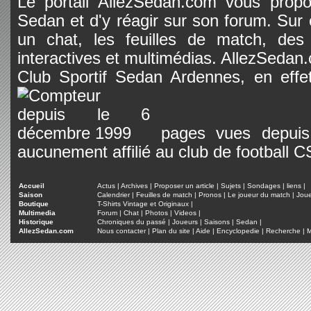
Le portail AllezSedan.com vous propos
Sedan et d'y réagir sur son forum. Sur c
un chat, les feuilles de match, des
interactives et multimédias. AllezSedan.c
Club Sportif Sedan Ardennes, en effet
pages vues depuis 
aucunement affilié au club de football 
Accueil
Actus
|
Archives
|
Proposer un article
|
Sujets
|
Sondages
|
liens
|
Saison
Calendrier
|
Feuilles de match
|
Pronos
|
Le joueur du match
|
Jou
Boutique
T-Shirts Vintage et Originaux
|
Multimedia
Forum
|
Chat
|
Photos
|
Videos
|
Historique
Chroniques du passé
|
Joueurs
|
Saisons
|
Sedan
|
AllezSedan.com
Nous contacter
|
Plan du site
|
Aide
|
Encyclopedie
|
Recherche
|
M