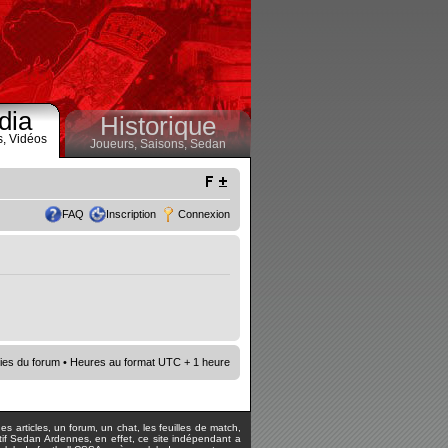
dia
Historique
s,
Vidéos
Joueurs,
Saisons,
Sedan
FAQ
Inscription
Connexion
ies du forum
• Heures au format UTC + 1 heure
s articles, un forum, un chat, les feuilles de match,
rtif Sedan Ardennes, en effet, ce site indépendant a