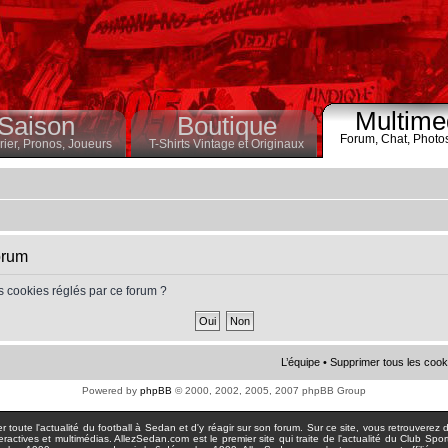
Multime
Saison
Boutique
Forum,
Chat,
Photo
ier,
Pronos,
Joueurs
T-Shirts Vintage et Originaux
orum
s cookies réglés par ce forum ?
L’équipe
•
Supprimer tous les cook
Powered by
phpBB
© 2000, 2002, 2005, 2007 phpBB Group
toute l'actualité du football à Sedan et d'y réagir sur son forum. Sur ce site, vous retrouverez de
actives et multimédias. AllezSedan.com est le premier site qui traite de l'actualité du Club Spo