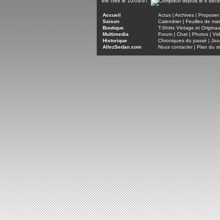
été créé le 10/09/97.
Accueil
Actus
|
Archives
|
Proposer 
Saison
Calendrier
|
Feuilles de ma
Boutique
T-Shirts Vintage et Origina
Multimedia
Forum
|
Chat
|
Photos
|
Vi
Historique
Chroniques du passé
|
Jou
AllezSedan.com
Nous contacter
|
Plan du si