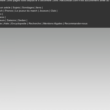
pages vues depuis le 6 décembre 1999. AllezSedan.com n'est aucunement affilié au c
un article
|
Sujets
|
Sondages
|
liens
|
tch
|
Pronos
|
Le joueur du match
|
Joueurs
|
Club
|
ux
|
deos
|
eurs
|
Saisons
|
Sedan
|
te
|
Aide
|
Encyclopedie
|
Recherche
|
Mentions légales
|
Recommander-nous