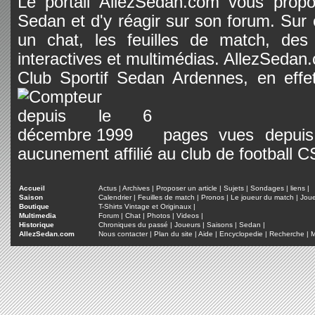
Le portail AllezSedan.com vous propos
Sedan et d'y réagir sur son forum. Sur c
un chat, les feuilles de match, des
interactives et multimédias. AllezSedan.c
Club Sportif Sedan Ardennes, en effet
pages vues depuis 
aucunement affilié au club de football 
Accueil
Actus
|
Archives
|
Proposer un article
|
Sujets
|
Sondages
|
liens
|
Saison
Calendrier
|
Feuilles de match
|
Pronos
|
Le joueur du match
|
Jou
Boutique
T-Shirts Vintage et Originaux
|
Multimedia
Forum
|
Chat
|
Photos
|
Videos
|
Historique
Chroniques du passé
|
Joueurs
|
Saisons
|
Sedan
|
AllezSedan.com
Nous contacter
|
Plan du site
|
Aide
|
Encyclopedie
|
Recherche
|
M