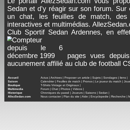
Le portail AllezSedan.com vous propos
Sedan et d'y réagir sur son forum. Sur c
un chat, les feuilles de match, des
interactives et multimédias. AllezSedan.c
Club Sportif Sedan Ardennes, en effet
pages vues depuis 
aucunement affilié au club de football 
Accueil
Actus
|
Archives
|
Proposer un article
|
Sujets
|
Sondages
|
liens
|
Saison
Calendrier
|
Feuilles de match
|
Pronos
|
Le joueur du match
|
Jou
Boutique
T-Shirts Vintage et Originaux
|
Multimedia
Forum
|
Chat
|
Photos
|
Videos
|
Historique
Chroniques du passé
|
Joueurs
|
Saisons
|
Sedan
|
AllezSedan.com
Nous contacter
|
Plan du site
|
Aide
|
Encyclopedie
|
Recherche
|
M