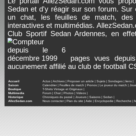
Le portail AllezSedan.com vous propos
Sedan et d'y réagir sur son forum. Sur c
un chat, les feuilles de match, des
interactives et multimédias. AllezSedan.c
Club Sportif Sedan Ardennes, en effet
pages vues depuis 
aucunement affilié au club de football 
Accueil
Actus
|
Archives
|
Proposer un article
|
Sujets
|
Sondages
|
liens
|
Saison
Calendrier
|
Feuilles de match
|
Pronos
|
Le joueur du match
|
Jou
Boutique
T-Shirts Vintage et Originaux
|
Multimedia
Forum
|
Chat
|
Photos
|
Videos
|
Historique
Chroniques du passé
|
Joueurs
|
Saisons
|
Sedan
|
AllezSedan.com
Nous contacter
|
Plan du site
|
Aide
|
Encyclopedie
|
Recherche
|
M