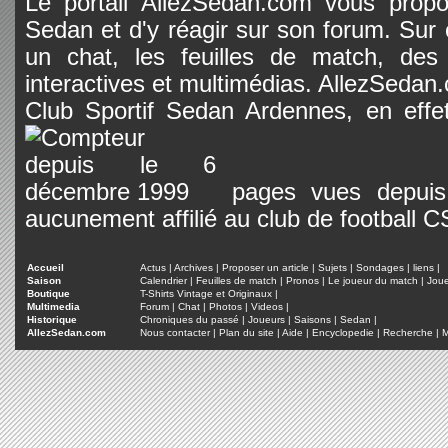
Le portail AllezSedan.com vous propos
Sedan et d'y réagir sur son forum. Sur c
un chat, les feuilles de match, des
interactives et multimédias. AllezSedan.c
Club Sportif Sedan Ardennes, en effet
pages vues depuis 
aucunement affilié au club de football 
Accueil
Actus
|
Archives
|
Proposer un article
|
Sujets
|
Sondages
|
liens
|
Saison
Calendrier
|
Feuilles de match
|
Pronos
|
Le joueur du match
|
Jou
Boutique
T-Shirts Vintage et Originaux
|
Multimedia
Forum
|
Chat
|
Photos
|
Videos
|
Historique
Chroniques du passé
|
Joueurs
|
Saisons
|
Sedan
|
AllezSedan.com
Nous contacter
|
Plan du site
|
Aide
|
Encyclopedie
|
Recherche
|
M