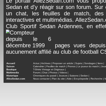
Le portail AllezSedan.com vous propos
Sedan et d'y réagir sur son forum. Sur c
un chat, les feuilles de match, des
interactives et multimédias. AllezSedan.c
Club Sportif Sedan Ardennes, en effet
pages vues depuis 
aucunement affilié au club de football 
Accueil
Actus
|
Archives
|
Proposer un article
|
Sujets
|
Sondages
|
liens
|
Saison
Calendrier
|
Feuilles de match
|
Pronos
|
Le joueur du match
|
Jou
Boutique
T-Shirts Vintage et Originaux
|
Multimedia
Forum
|
Chat
|
Photos
|
Videos
|
Historique
Chroniques du passé
|
Joueurs
|
Saisons
|
Sedan
|
AllezSedan.com
Nous contacter
|
Plan du site
|
Aide
|
Encyclopedie
|
Recherche
|
M