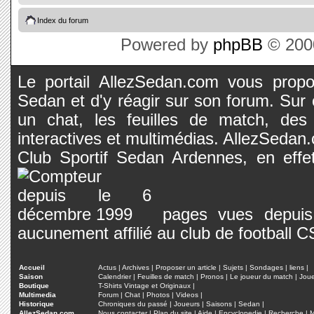
Index du forum
Powered by
phpBB
© 2000
Le portail AllezSedan.com vous propos
Sedan et d'y réagir sur son forum. Sur c
un chat, les feuilles de match, des
interactives et multimédias. AllezSedan.c
Club Sportif Sedan Ardennes, en effet
pages vues depuis 
aucunement affilié au club de football 
Accueil
Actus
|
Archives
|
Proposer un article
|
Sujets
|
Sondages
|
liens
|
Saison
Calendrier
|
Feuilles de match
|
Pronos
|
Le joueur du match
|
Jou
Boutique
T-Shirts Vintage et Originaux
|
Multimedia
Forum
|
Chat
|
Photos
|
Videos
|
Historique
Chroniques du passé
|
Joueurs
|
Saisons
|
Sedan
|
AllezSedan.com
Nous contacter
|
Plan du site
|
Aide
|
Encyclopedie
|
Recherche
|
M