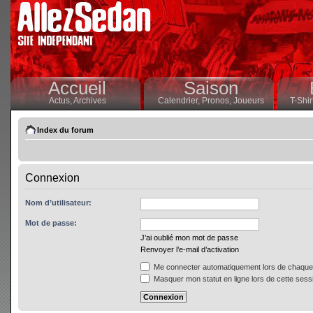
Accueil
Saison
Actus,
Archives
Calendrier,
Pronos,
Joueurs
T-Shir
Index du forum
Connexion
Nom d’utilisateur:
Mot de passe:
J’ai oublié mon mot de passe
Renvoyer l’e-mail d’activation
Me connecter automatiquement lors de chaque 
Masquer mon statut en ligne lors de cette sess