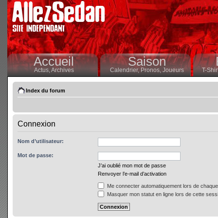
Accueil
Saison
Actus,
Archives
Calendrier,
Pronos,
Joueurs
T-Shir
Index du forum
Connexion
Nom d’utilisateur:
Mot de passe:
J’ai oublié mon mot de passe
Renvoyer l’e-mail d’activation
Me connecter automatiquement lors de chaque 
Masquer mon statut en ligne lors de cette sess