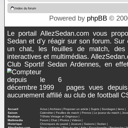
Index du forum
Powered by
phpBB
© 2000
Le portail AllezSedan.com vous propos
Sedan et d'y réagir sur son forum. Sur c
un chat, les feuilles de match, des
interactives et multimédias. AllezSedan.c
Club Sportif Sedan Ardennes, en effet
pages vues depuis 
aucunement affilié au club de football 
Accueil
Actus
|
Archives
|
Proposer un article
|
Sujets
|
Sondages
|
liens
|
Saison
Calendrier
|
Feuilles de match
|
Pronos
|
Le joueur du match
|
Jou
Boutique
T-Shirts Vintage et Originaux
|
Multimedia
Forum
|
Chat
|
Photos
|
Videos
|
Historique
Chroniques du passé
|
Joueurs
|
Saisons
|
Sedan
|
AllezSedan.com
Nous contacter
|
Plan du site
|
Aide
|
Encyclopedie
|
Recherche
|
M