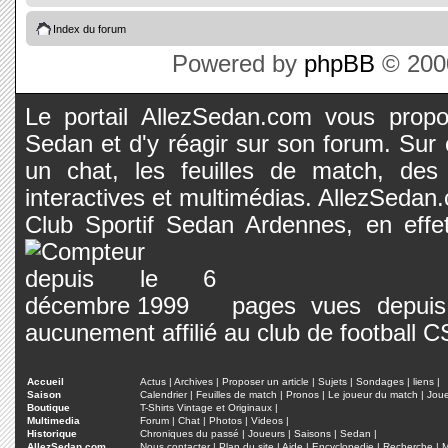
Index du forum
Powered by
phpBB
© 2000
Le portail AllezSedan.com vous propos
Sedan et d'y réagir sur son forum. Sur c
un chat, les feuilles de match, des
interactives et multimédias. AllezSedan.c
Club Sportif Sedan Ardennes, en effet
pages vues depuis 
aucunement affilié au club de football 
Accueil
Actus
|
Archives
|
Proposer un article
|
Sujets
|
Sondages
|
liens
|
Saison
Calendrier
|
Feuilles de match
|
Pronos
|
Le joueur du match
|
Jou
Boutique
T-Shirts Vintage et Originaux
|
Multimedia
Forum
|
Chat
|
Photos
|
Videos
|
Historique
Chroniques du passé
|
Joueurs
|
Saisons
|
Sedan
|
AllezSedan.com
Nous contacter
|
Plan du site
|
Aide
|
Encyclopedie
|
Recherche
|
M