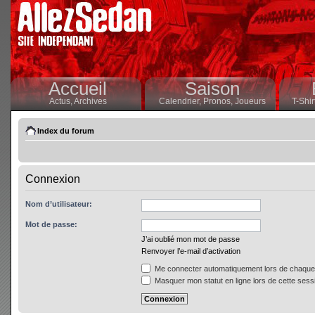
Accueil
Saison
Actus,
Archives
Calendrier,
Pronos,
Joueurs
T-Shir
Index du forum
Connexion
Nom d’utilisateur:
Mot de passe:
J’ai oublié mon mot de passe
Renvoyer l’e-mail d’activation
Me connecter automatiquement lors de chaque 
Masquer mon statut en ligne lors de cette sess