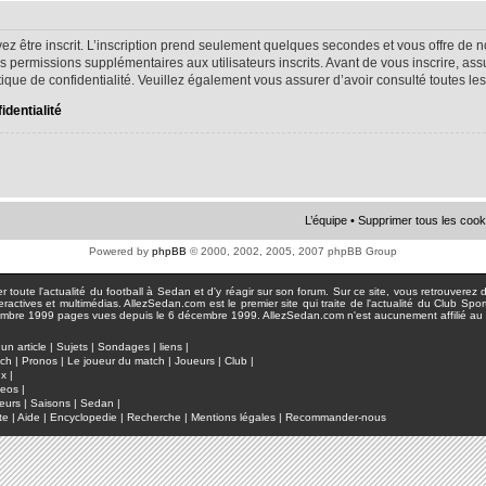
ez être inscrit. L’inscription prend seulement quelques secondes et vous offre d
s permissions supplémentaires aux utilisateurs inscrits. Avant de vous inscrire, as
litique de confidentialité. Veuillez également vous assurer d’avoir consulté toutes le
identialité
L’équipe
•
Supprimer tous les cook
Powered by
phpBB
© 2000, 2002, 2005, 2007 phpBB Group
toute l'actualité du football à Sedan et d'y réagir sur son forum. Sur ce site, vous retrouverez de
actives et multimédias. AllezSedan.com est le premier site qui traite de l'actualité du Club Spo
pages vues depuis le 6 décembre 1999. AllezSedan.com n'est aucunement affilié au c
un article
|
Sujets
|
Sondages
|
liens
|
tch
|
Pronos
|
Le joueur du match
|
Joueurs
|
Club
|
ux
|
deos
|
eurs
|
Saisons
|
Sedan
|
te
|
Aide
|
Encyclopedie
|
Recherche
|
Mentions légales
|
Recommander-nous