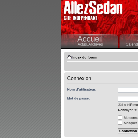
Accueil
Actus,
Archives
Calendr
Index du forum
Connexion
Nom d’utilisateur:
Mot de passe:
J’ai oublié m
Renvoyer l’e-
Me connec
Masquer m