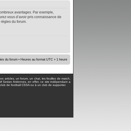
e nombreux avantages. Par exemple,
surez-vous d’avoir pris connaissance de
s règles du forum.
ies du forum
• Heures au format UTC + 1 heure
s articles, un forum, un chat, les feuilles de match,
rtif Sedan Ardennes, en effet, ce site indépendant a
lub de football CSSA ou à un club de supporter.