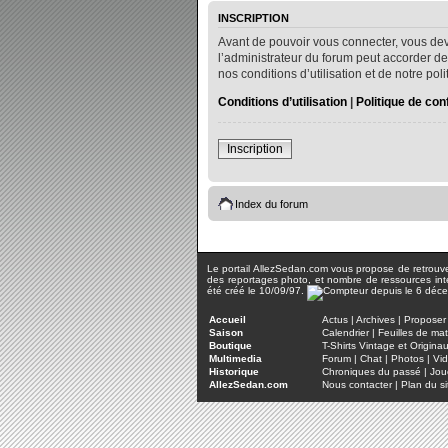
INSCRIPTION
Avant de pouvoir vous connecter, vous dev
l’administrateur du forum peut accorder de
nos conditions d’utilisation et de notre po
Conditions d’utilisation
|
Politique de conf
Inscription
Index du forum
Le portail AllezSedan.com vous propose de retrouver 
des reportages photo, et nombre de ressources inter
été créé le 10/09/97.
Accueil
Actus
|
Archives
|
Proposer 
Saison
Calendrier
|
Feuilles de ma
Boutique
T-Shirts Vintage et Origina
Multimedia
Forum
|
Chat
|
Photos
|
Vi
Historique
Chroniques du passé
|
Jou
AllezSedan.com
Nous contacter
|
Plan du si