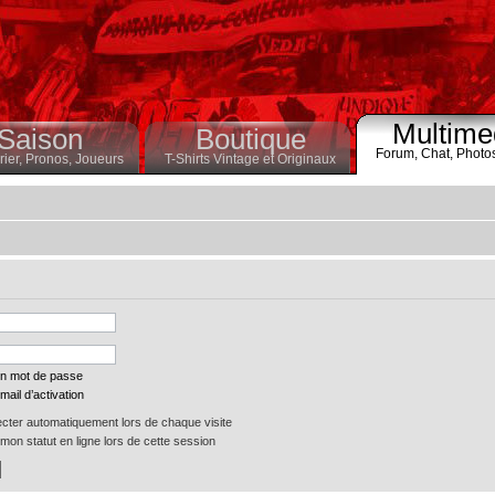
Multime
Saison
Boutique
Forum,
Chat,
Photo
ier,
Pronos,
Joueurs
T-Shirts Vintage et Originaux
on mot de passe
mail d’activation
ter automatiquement lors de chaque visite
on statut en ligne lors de cette session