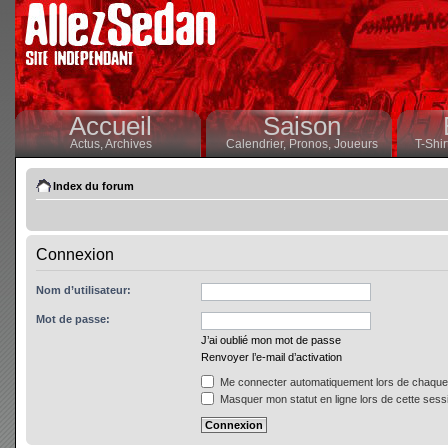
Accueil
Saison
Actus,
Archives
Calendrier,
Pronos,
Joueurs
T-Shir
Index du forum
Connexion
Nom d’utilisateur:
Mot de passe:
J’ai oublié mon mot de passe
Renvoyer l’e-mail d’activation
Me connecter automatiquement lors de chaque 
Masquer mon statut en ligne lors de cette sess