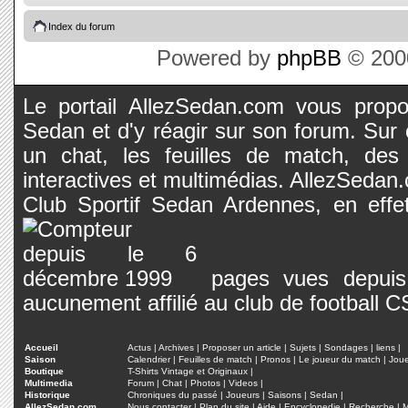
Index du forum
Powered by
phpBB
© 2000
Le portail AllezSedan.com vous propos
Sedan et d'y réagir sur son forum. Sur c
un chat, les feuilles de match, des
interactives et multimédias. AllezSedan.c
Club Sportif Sedan Ardennes, en effet
pages vues depuis 
aucunement affilié au club de football 
Accueil
Actus
|
Archives
|
Proposer un article
|
Sujets
|
Sondages
|
liens
|
Saison
Calendrier
|
Feuilles de match
|
Pronos
|
Le joueur du match
|
Jou
Boutique
T-Shirts Vintage et Originaux
|
Multimedia
Forum
|
Chat
|
Photos
|
Videos
|
Historique
Chroniques du passé
|
Joueurs
|
Saisons
|
Sedan
|
AllezSedan.com
Nous contacter
|
Plan du site
|
Aide
|
Encyclopedie
|
Recherche
|
M