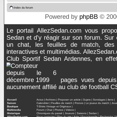
Index du forum
Powered by
phpBB
© 2000
Le portail AllezSedan.com vous propos
Sedan et d'y réagir sur son forum. Sur c
un chat, les feuilles de match, des
interactives et multimédias. AllezSedan.c
Club Sportif Sedan Ardennes, en effet
pages vues depuis 
aucunement affilié au club de football 
Accueil
Actus
|
Archives
|
Proposer un article
|
Sujets
|
Sondages
|
liens
|
Saison
Calendrier
|
Feuilles de match
|
Pronos
|
Le joueur du match
|
Jou
Boutique
T-Shirts Vintage et Originaux
|
Multimedia
Forum
|
Chat
|
Photos
|
Videos
|
Historique
Chroniques du passé
|
Joueurs
|
Saisons
|
Sedan
|
AllezSedan.com
Nous contacter
|
Plan du site
|
Aide
|
Encyclopedie
|
Recherche
|
M