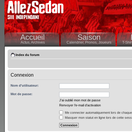
Accueil
Saison
Actus,
Archives
Calendrier,
Pronos,
Joueurs
T-Shir
Index du forum
Connexion
Nom d’utilisateur:
Mot de passe:
J’ai oublié mon mot de passe
Renvoyer l’e-mail d’activation
Me connecter automatiquement lors de chaque 
Masquer mon statut en ligne lors de cette sess