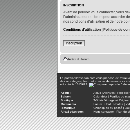
INSCRIPTION
Avant de pouvoir vous connecter, vous dev
l’administrateur du forum peut accorder de
nos conditions d’utilisation et de notre po
Conditions d’utilisation
|
Politique de conf
Inscription
Index du forum
Le portail AllezSedan.com vous propose de retrouver 
des reportages photo, et nombre de ressources inter
été créé le 10/09/97.
Accueil
Actus
|
Archives
|
Proposer 
Saison
Calendrier
|
Feuilles de ma
Boutique
T-Shirts Vintage et Origina
Multimedia
Forum
|
Chat
|
Photos
|
Vi
Historique
Chroniques du passé
|
Jou
AllezSedan.com
Nous contacter
|
Plan du si