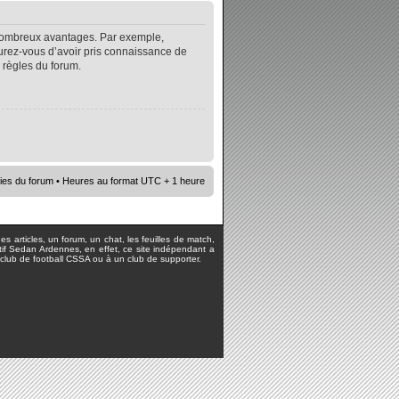
e nombreux avantages. Par exemple,
surez-vous d’avoir pris connaissance de
s règles du forum.
ies du forum
• Heures au format UTC + 1 heure
s articles, un forum, un chat, les feuilles de match,
rtif Sedan Ardennes, en effet, ce site indépendant a
lub de football CSSA ou à un club de supporter.