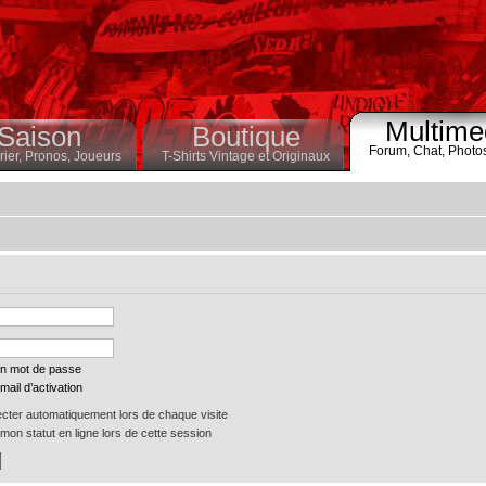
Multime
Saison
Boutique
Forum,
Chat,
Photo
ier,
Pronos,
Joueurs
T-Shirts Vintage et Originaux
on mot de passe
mail d’activation
ter automatiquement lors de chaque visite
on statut en ligne lors de cette session