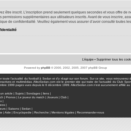
ez être inscrit. L’inscription prend seulement quelques secondes et vous offre d
s permissions supplémentaires aux utilisateurs inscrits. Avant de vous inscrire, as
litique de confidentialité. Veuillez également vous assurer d’avoir consulté toutes le
identialité
L’équipe
•
Supprimer tous les cook
Powered by
phpBB
© 2000, 2002, 2005, 2007 phpBB Group
toute l'actualité du football à Sedan et d'y réagir sur son forum. Sur ce site, vous retrouverez de
actives et multimédias. AllezSedan.com est le premier site qui traite de l'actualité du Club Spo
pages vues depuis le 6 décembre 1999. AllezSedan.com n'est aucunement affilié au c
un article
|
Sujets
|
Sondages
|
liens
|
tch
|
Pronos
|
Le joueur du match
|
Joueurs
|
Club
|
ux
|
deos
|
eurs
|
Saisons
|
Sedan
|
te
|
Aide
|
Encyclopedie
|
Recherche
|
Mentions légales
|
Recommander-nous