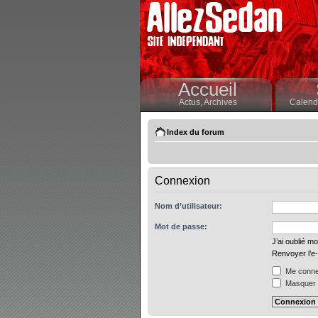
Accueil
Actus,
Archives
Calendr
Index du forum
Connexion
Nom d’utilisateur:
Mot de passe:
J’ai oublié m
Renvoyer l’e-
Me connec
Masquer m