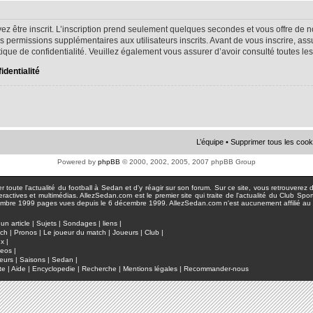
ez être inscrit. L’inscription prend seulement quelques secondes et vous offre d
s permissions supplémentaires aux utilisateurs inscrits. Avant de vous inscrire, as
litique de confidentialité. Veuillez également vous assurer d’avoir consulté toutes le
identialité
L’équipe
•
Supprimer tous les cook
Powered by
phpBB
© 2000, 2002, 2005, 2007 phpBB Group
toute l'actualité du football à Sedan et d'y réagir sur son forum. Sur ce site, vous retrouverez de
actives et multimédias. AllezSedan.com est le premier site qui traite de l'actualité du Club Spo
pages vues depuis le 6 décembre 1999. AllezSedan.com n'est aucunement affilié au c
un article
|
Sujets
|
Sondages
|
liens
|
tch
|
Pronos
|
Le joueur du match
|
Joueurs
|
Club
|
ux
|
deos
|
eurs
|
Saisons
|
Sedan
|
te
|
Aide
|
Encyclopedie
|
Recherche
|
Mentions légales
|
Recommander-nous