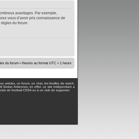
e nombreux avantages. Par exemple,
surez-vous d’avoir pris connaissance de
s règles du forum.
ies du forum
• Heures au format UTC + 1 heure
s articles, un forum, un chat, les feuilles de match,
rtif Sedan Ardennes, en effet, ce site indépendant a
lub de football CSSA ou à un club de supporter.