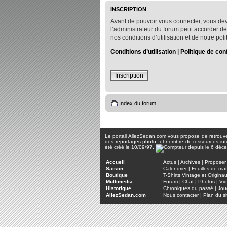
INSCRIPTION
Avant de pouvoir vous connecter, vous dev
l’administrateur du forum peut accorder de
nos conditions d’utilisation et de notre po
Conditions d’utilisation
|
Politique de conf
Inscription
Index du forum
Le portail AllezSedan.com vous propose de retrouver 
des reportages photo, et nombre de ressources inter
été créé le 10/09/97.
Accueil
Actus
|
Archives
|
Proposer 
Saison
Calendrier
|
Feuilles de ma
Boutique
T-Shirts Vintage et Origina
Multimedia
Forum
|
Chat
|
Photos
|
Vi
Historique
Chroniques du passé
|
Jou
AllezSedan.com
Nous contacter
|
Plan du si