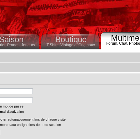
Multime
Saison
Boutique
Forum,
Chat,
Photo
ier,
Pronos,
Joueurs
T-Shirts Vintage et Originaux
on mot de passe
mail d’activation
ter automatiquement lors de chaque visite
on statut en ligne lors de cette session