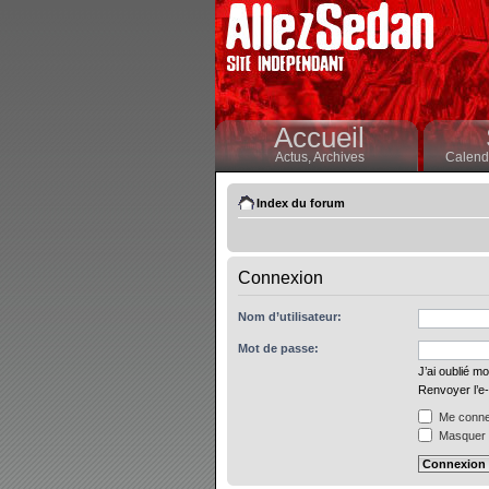
Accueil
Actus,
Archives
Calendr
Index du forum
Connexion
Nom d’utilisateur:
Mot de passe:
J’ai oublié m
Renvoyer l’e-
Me connec
Masquer m